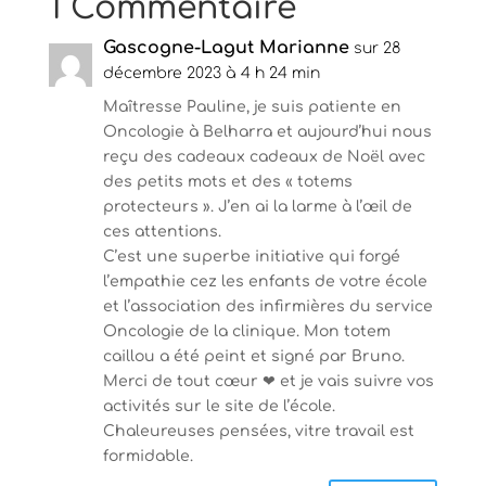
1 Commentaire
l
l
e
l
f
e
e
Gascogne-Lagut Marianne
f
sur 28
n
e
décembre 2023 à 4 h 24 min
ê
n
t
ê
r
t
Maîtresse Pauline, je suis patiente en
e
r
)
e
Oncologie à Belharra et aujourd’hui nous
)
reçu des cadeaux cadeaux de Noël avec
des petits mots et des « totems
protecteurs ». J’en ai la larme à l’œil de
ces attentions.
C’est une superbe initiative qui forgé
l’empathie cez les enfants de votre école
et l’association des infirmières du service
Oncologie de la clinique. Mon totem
caillou a été peint et signé par Bruno.
Merci de tout cœur ❤ et je vais suivre vos
activités sur le site de l’école.
Chaleureuses pensées, vitre travail est
formidable.