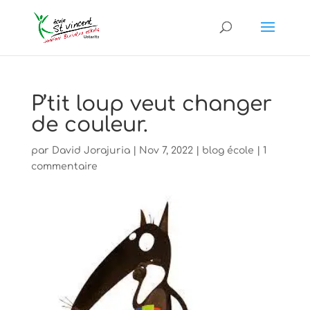
P’tit loup veut changer
de couleur.
par
David Jorajuria
|
Nov 7, 2022
|
blog école
|
1
commentaire