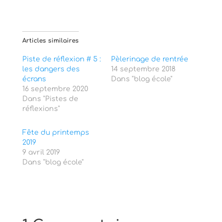
t
t
a
a
g
g
e
e
r
r
s
s
Articles similaires
u
u
r
r
T
F
Piste de réflexion # 5 :
Pèlerinage de rentrée
w
a
les dangers des
i
c
14 septembre 2018
t
e
écrans
Dans "blog école"
t
b
e
o
16 septembre 2020
r
o
Dans "Pistes de
(
k
o
(
réflexions"
u
o
v
u
r
v
Fête du printemps
e
r
d
e
2019
a
d
9 avril 2019
n
a
s
n
Dans "blog école"
u
s
n
u
e
n
n
e
o
n
u
o
v
u
e
v
l
e