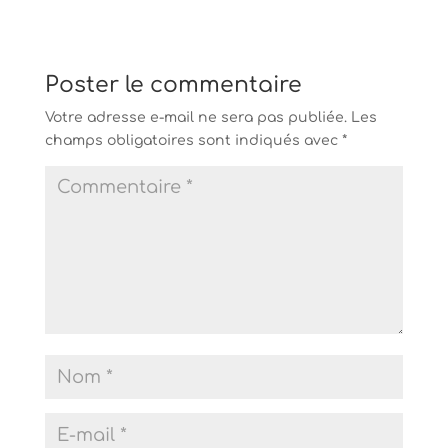
u
s
n
u
e
n
n
e
o
n
u
o
Poster le commentaire
v
u
e
v
l
e
Votre adresse e-mail ne sera pas publiée.
Les
l
l
champs obligatoires sont indiqués avec
e
l
*
f
e
e
f
n
e
ê
n
t
ê
r
t
e
r
)
e
)