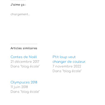
u
u
e
e
J’aime ça :
z
z
p
p
o
o
chargement…
u
u
r
r
p
p
a
a
r
r
t
t
a
a
g
g
e
e
r
r
s
s
Articles similaires
u
u
r
r
T
F
Contes de Noël
P’tit loup veut
w
a
21 décembre 2017
i
c
changer de couleur.
t
e
Dans "blog école"
7 novembre 2022
t
b
e
o
Dans "blog école"
r
o
(
k
o
(
Olympuces 2018
u
o
v
u
11 juin 2018
r
v
Dans "blog école"
e
r
d
e
a
d
n
a
s
n