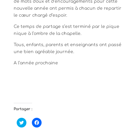
de mots doux et d’encouragements pour cette
nouvelle année ont permis à chacun de repartir
le cœur chargé d’espoir.
Ce temps de partage s’est terminé par le pique
nique à l’ombre de la chapelle.
Tous, enfants, parents et enseignants ont passé
une bien agréable journée.
A l’année prochaine
Partager :
C
C
l
l
i
i
q
q