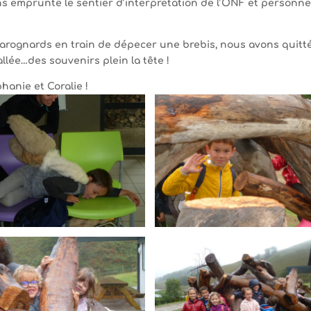
ns emprunté le sentier d’interprétation de l’ONF et personne
arognards en train de dépecer une brebis, nous avons quitté
ée…des souvenirs plein la tête !
anie et Coralie !