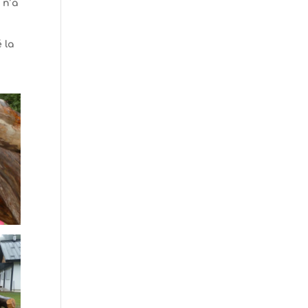
 n’a
 la