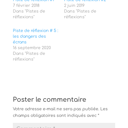
w
a
7 février 2018
i
c
2 juin 2019
t
e
Dans "Pistes de
Dans "Pistes de
t
b
e
o
réflexions"
réflexions"
r
o
(
k
o
(
Piste de réflexion # 5 :
u
o
v
u
les dangers des
r
v
écrans
e
r
d
e
16 septembre 2020
a
d
Dans "Pistes de
n
a
s
n
réflexions"
u
s
n
u
e
n
n
e
o
n
u
o
v
u
e
v
l
e
l
l
Poster le commentaire
e
l
f
e
e
f
Votre adresse e-mail ne sera pas publiée.
Les
n
e
ê
n
champs obligatoires sont indiqués avec
*
t
ê
r
t
e
r