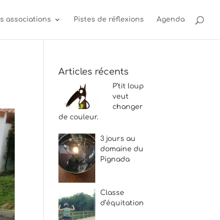
s associations
Pistes de réflexions
Agenda
Articles récents
P’tit loup
veut
changer
de couleur.
3 jours au
domaine du
Pignada
Classe
d’équitation