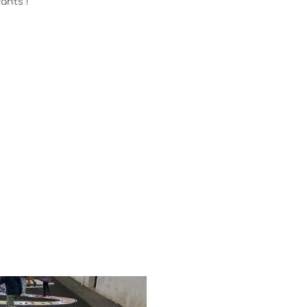
ants !