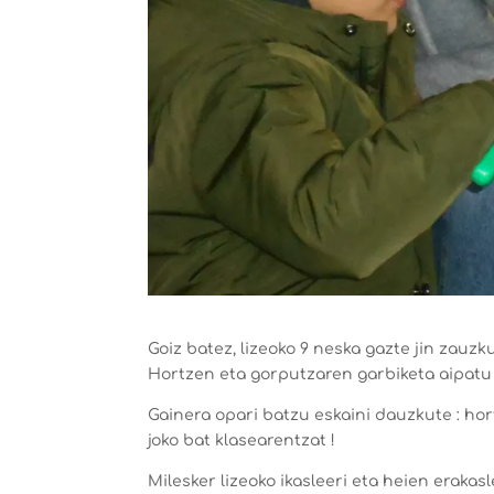
Goiz batez, lizeoko 9 neska gazte jin zauzk
Hortzen eta gorputzaren garbiketa aipatu d
Gainera opari batzu eskaini dauzkute : hor
joko bat klasearentzat !
Milesker lizeoko ikasleeri eta heien erakasl