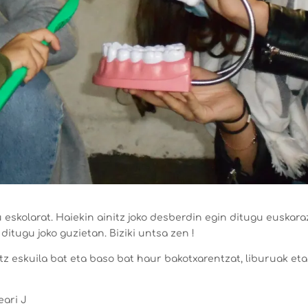
u eskolarat. Haiekin ainitz joko desberdin egin ditugu euskara
itugu joko guzietan. Biziki untsa zen !
tz eskuila bat eta baso bat haur bakotxarentzat, liburuak eta
eari J