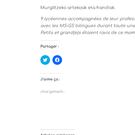
Murgiltzeko artekoak eta handiak.
9 lycéennes accompagnées de leur profess
avec les MS-GS bilingues durant toute une
Petits et grand(e)s étaient ravis de ce mom
Partager :
C
C
l
l
i
i
q
q
u
u
e
e
J’aime ça :
z
z
p
p
o
o
chargement…
u
u
r
r
p
p
a
a
r
r
t
t
a
a
g
g
e
e
r
r
s
s