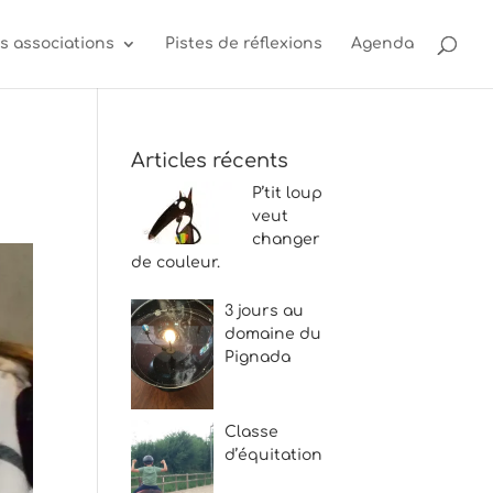
s associations
Pistes de réflexions
Agenda
Articles récents
P’tit loup
veut
changer
de couleur.
3 jours au
domaine du
Pignada
Classe
d’équitation