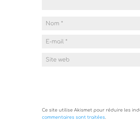
t
ê
r
t
e
r
)
e
)
Ce site utilise Akismet pour réduire les in
commentaires sont traitées
.