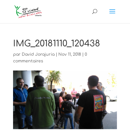
IMG_20181110_120438
par
David Jorajuria
|
Nov 11, 2018
|
0
commentaires