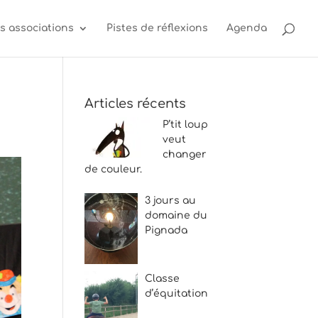
s associations
Pistes de réflexions
Agenda
Articles récents
P’tit loup
veut
changer
de couleur.
3 jours au
domaine du
Pignada
Classe
d’équitation