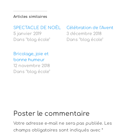
g
g
e
e
r
r
s
s
Articles similaires
u
u
r
r
T
F
SPECTACLE DE NOËL
Célébration de l’Avent
w
a
5 janvier 2019
i
c
3 décembre 2018
t
e
Dans "blog école"
Dans "blog école"
t
b
e
o
r
o
(
k
Bricolage, joie et
o
(
bonne humeur
u
o
v
u
12 novembre 2018
r
v
Dans "blog école"
e
r
d
e
a
d
n
a
s
n
u
s
n
u
e
n
n
e
o
n
u
o
Poster le commentaire
v
u
e
v
l
e
Votre adresse e-mail ne sera pas publiée.
Les
l
l
champs obligatoires sont indiqués avec
e
l
*