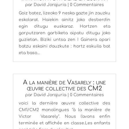
par
David Jorajuria
| 0 Commentaires
Goiz batez, lizeoko 9 neska gazte jin zauzku
eskolarat. Haiekin ainitz joko desberdin
egin ditugu euskaraz. Hortzen eta
gorputzaren garbiketa aipatu ditugu joko
guzietan. Biziki untsa zen ! Gainera opari
batzu eskaini dauzkute : hortz eskuila bat
eta baso...
A la manière de Vasarely : une
œuvre collective des CM2
par
David Jorajuria
| 0 Commentaires
voici la dernière œuvre collective des
CM1/CM2 monolingues "à la manière de
Victor Vasarely". Nous l'avons enfin
terminée et affichée en classe.Les enfants