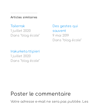
t
t
a
a
g
g
e
e
r
r
s
s
Articles similaires
u
u
r
r
T
F
Tailerrak
Des gestes qui
w
a
1 juillet 2020
i
c
sauvent
t
e
Dans "blog école"
9 mai 2019
t
b
e
o
Dans "blog école"
r
o
(
k
o
(
Irakurketa ttipieri
u
o
v
u
1 juillet 2020
r
v
Dans "blog école"
e
r
d
e
a
d
n
a
s
n
u
s
n
u
e
n
n
e
o
n
u
o
Poster le commentaire
v
u
e
v
l
e
Votre adresse e-mail ne sera pas publiée.
Les
l
l