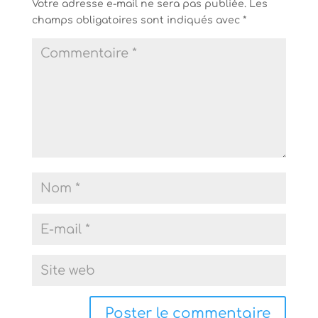
l
e
Votre adresse e-mail ne sera pas publiée.
Les
l
l
champs obligatoires sont indiqués avec
e
l
*
f
e
e
f
n
e
ê
n
t
ê
r
t
e
r
)
e
)