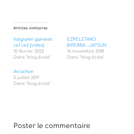
r
r
t
t
a
a
g
g
e
e
r
r
s
s
Articles similaires
u
u
r
r
T
F
Ilargiaren gainean :
EZPELETAKO
w
a
ce1 ce2 (video)
i
c
BIPERRA….JATSUN
t
e
10 février 2022
16 novembre 2018
t
b
e
o
Dans "blog école"
Dans "blog école"
r
o
(
k
o
(
Arcachon
u
o
v
u
5 juillet 2019
r
v
Dans "blog école"
e
r
d
e
a
d
n
a
s
n
u
s
n
u
e
n
n
e
o
n
u
o
Poster le commentaire
v
u
e
v