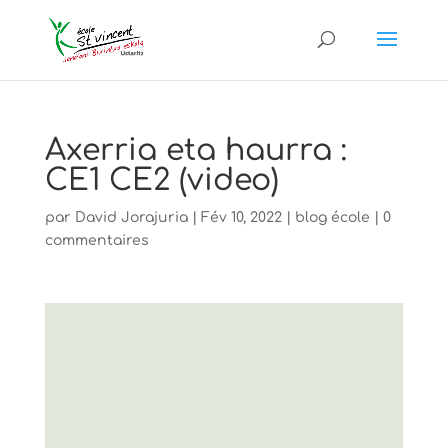
Axerria eta haurra :
CE1 CE2 (video)
par
David Jorajuria
|
Fév 10, 2022
|
blog école
|
0
commentaires