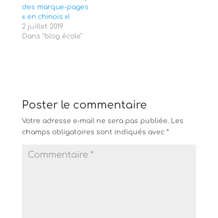
d
e
des marque-pages
a
d
« en chinois »!
n
a
s
n
2 juillet 2019
u
s
Dans "blog école"
n
u
e
n
n
e
o
n
u
o
v
u
e
v
l
e
l
l
e
l
f
e
Poster le commentaire
e
f
n
e
ê
n
Votre adresse e-mail ne sera pas publiée.
Les
t
ê
r
t
champs obligatoires sont indiqués avec
*
e
r
)
e
)