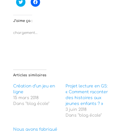
C
C
l
l
i
i
q
q
u
u
e
e
J’aime ça :
z
z
p
p
o
o
chargement…
u
u
r
r
p
p
a
a
r
r
t
t
a
a
g
g
e
e
r
r
s
s
Articles similaires
u
u
r
r
T
F
Création d’un jeu en
Projet lecture en GS:
w
a
ligne
i
c
« Comment raconter
t
e
15 mars 2018
des histoires aux
t
b
e
o
Dans "blog école"
jeunes enfants ? »
r
o
3 juin 2018
(
k
o
(
Dans "blog école"
u
o
v
u
r
v
Nous avons fabriqué
e
r