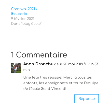
r
o
(
k
o
(
Carnaval 2021 /
u
o
v
u
Ihauteria
r
v
9 février 2021
e
r
d
e
Dans "blog école"
a
d
n
a
s
n
u
s
n
u
e
n
n
e
o
n
u
o
1 Commentaire
v
u
e
v
l
e
Anna Dranchuk
l
l
sur 20 mai 2018 à 16 h 37
e
l
min
f
e
e
f
n
e
Une fête très réussie! Merci à tous les
ê
n
t
enfants, les enseignants et toute l’équipe
ê
r
t
de l’école Saint-Vincent!
e
r
)
e
)
Réponse