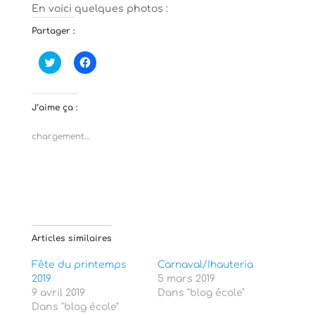
En voici quelques photos :
Partager :
C
C
l
l
i
i
q
q
u
u
e
e
J’aime ça :
z
z
p
p
o
o
chargement…
u
u
r
r
p
p
a
a
r
r
t
t
a
a
g
g
e
e
r
r
s
s
Articles similaires
u
u
r
r
T
F
Fête du printemps
Carnaval/Ihauteria
w
a
2019
i
c
5 mars 2019
t
e
9 avril 2019
Dans "blog école"
t
b
e
o
Dans "blog école"