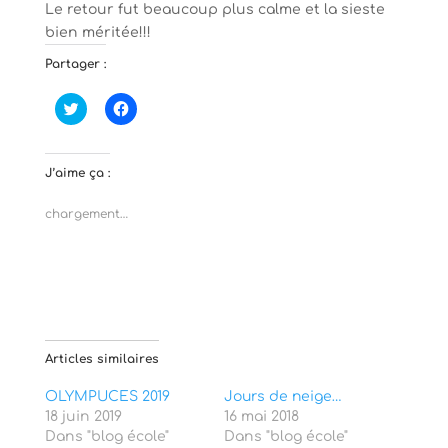
Le retour fut beaucoup plus calme et la sieste
bien méritée!!!
Partager :
C
C
l
l
i
i
q
q
u
u
e
e
J’aime ça :
z
z
p
p
o
o
chargement…
u
u
r
r
p
p
a
a
r
r
t
t
a
a
g
g
e
e
r
r
s
s
Articles similaires
u
u
r
r
T
F
OLYMPUCES 2019
Jours de neige…
w
a
18 juin 2019
i
c
16 mai 2018
t
e
Dans "blog école"
Dans "blog école"
t
b