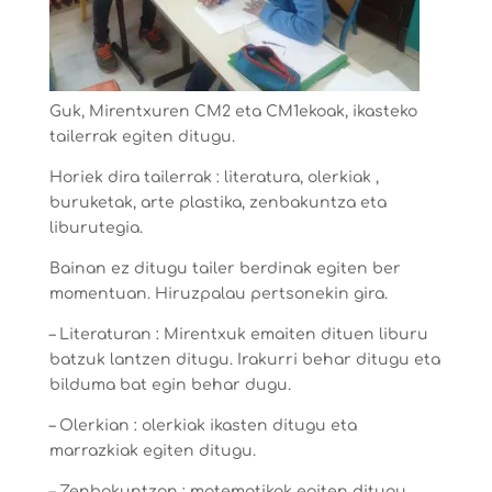
Guk, Mirentxuren CM2 eta CM1ekoak, ikasteko
tailerrak egiten ditugu.
Horiek dira tailerrak : literatura, olerkiak ,
buruketak, arte plastika, zenbakuntza eta
liburutegia.
Bainan ez ditugu tailer berdinak egiten ber
momentuan. Hiruzpalau pertsonekin gira.
– Literaturan : Mirentxuk emaiten dituen liburu
batzuk lantzen ditugu. Irakurri behar ditugu eta
bilduma bat egin behar dugu.
– Olerkian : olerkiak ikasten ditugu eta
marrazkiak egiten ditugu.
– Zenbakuntzan : matematikak egiten ditugu.