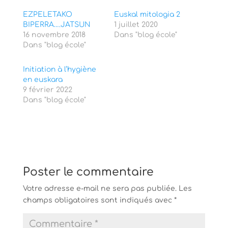
r
r
T
F
EZPELETAKO
Euskal mitologia 2
w
a
BIPERRA….JATSUN
i
c
1 juillet 2020
t
e
16 novembre 2018
Dans "blog école"
t
b
e
o
Dans "blog école"
r
o
(
k
o
(
Initiation à l’hygiène
u
o
v
u
en euskara
r
v
9 février 2022
e
r
d
e
Dans "blog école"
a
d
n
a
s
n
u
s
n
u
e
n
n
e
o
n
u
o
v
u
Poster le commentaire
e
v
l
e
l
l
Votre adresse e-mail ne sera pas publiée.
Les
e
l
f
e
champs obligatoires sont indiqués avec
*
e
f
n
e
ê
n
t
ê