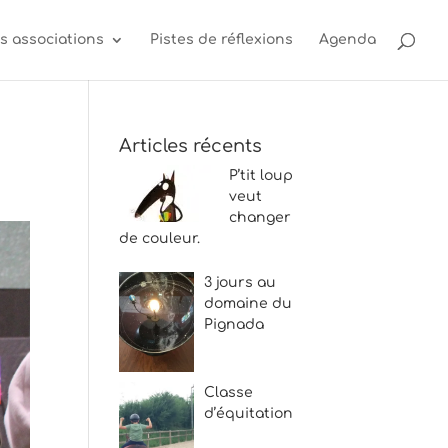
s associations
Pistes de réflexions
Agenda
Articles récents
P’tit loup
veut
changer
de couleur.
3 jours au
domaine du
Pignada
Classe
d’équitation