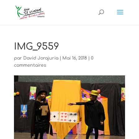
IMG_9559
par
David Jorajuria
|
Mai 16, 2018
|
0
commentaires